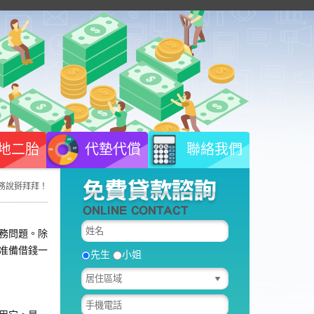
地二胎
代墊代償
聯絡我們
務說掰拜拜！
務問題。除
准備借錢一
先生
小姐